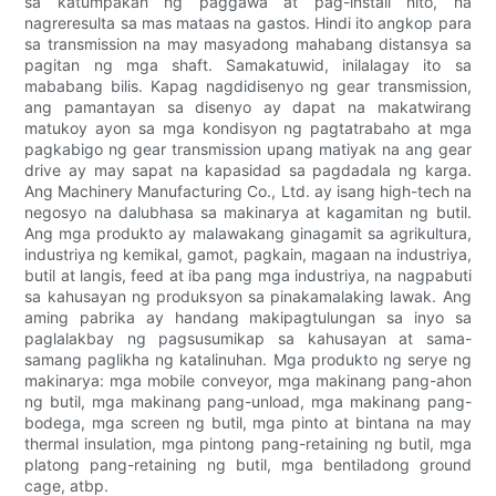
sa katumpakan ng paggawa at pag-install nito, na
nagreresulta sa mas mataas na gastos. Hindi ito angkop para
sa transmission na may masyadong mahabang distansya sa
pagitan ng mga shaft. Samakatuwid, inilalagay ito sa
mababang bilis. Kapag nagdidisenyo ng gear transmission,
ang pamantayan sa disenyo ay dapat na makatwirang
matukoy ayon sa mga kondisyon ng pagtatrabaho at mga
pagkabigo ng gear transmission upang matiyak na ang gear
drive ay may sapat na kapasidad sa pagdadala ng karga.
Ang Machinery Manufacturing Co., Ltd. ay isang high-tech na
negosyo na dalubhasa sa makinarya at kagamitan ng butil.
Ang mga produkto ay malawakang ginagamit sa agrikultura,
industriya ng kemikal, gamot, pagkain, magaan na industriya,
butil at langis, feed at iba pang mga industriya, na nagpabuti
sa kahusayan ng produksyon sa pinakamalaking lawak. Ang
aming pabrika ay handang makipagtulungan sa inyo sa
paglalakbay ng pagsusumikap sa kahusayan at sama-
samang paglikha ng katalinuhan. Mga produkto ng serye ng
makinarya: mga mobile conveyor, mga makinang pang-ahon
ng butil, mga makinang pang-unload, mga makinang pang-
bodega, mga screen ng butil, mga pinto at bintana na may
thermal insulation, mga pintong pang-retaining ng butil, mga
platong pang-retaining ng butil, mga bentiladong ground
cage, atbp.