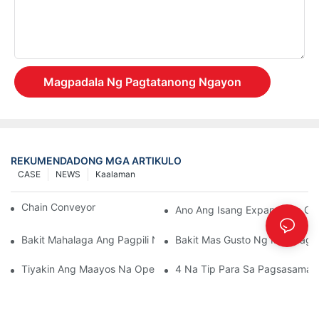
Magpadala Ng Pagtatanong Ngayon
REKUMENDADONG MGA ARTIKULO
CASE
NEWS
Kaalaman
Chain Conveyor Vs Roller Conveyor
Ano Ang Isang Expandable Co
Bakit Mahalaga Ang Pagpili Ng Mapagkakatiwalaang Tagagawa
Bakit Mas Gusto Ng Mga Taga
Tiyakin Ang Maayos Na Operasyon Ng Mga Bahagi Ng Convey
4 Na Tip Para Sa Pagsasama