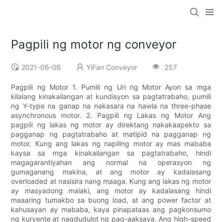
Pagpili ng motor ng conveyor
2021-06-06
YiFan Conveyor
257
Pagpili ng Motor 1. Pumili ng Uri ng Motor Ayon sa mga
kilalang kinakailangan at kundisyon sa pagtatrabaho, pumili
ng Y-type na ganap na nakasara na hawla na three-phase
asynchronous motor. 2. Pagpili ng Lakas ng Motor Ang
pagpili ng lakas ng motor ay direktang nakakaapekto sa
pagganap ng pagtatrabaho at matipid na pagganap ng
motor. Kung ang lakas ng napiling motor ay mas mababa
kaysa sa mga kinakailangan sa pagtatrabaho, hindi
magagarantiyahan ang normal na operasyon ng
gumaganang makina, at ang motor ay kadalasang
overloaded at nasisira nang maaga. Kung ang lakas ng motor
ay masyadong malaki, ang motor ay kadalasang hindi
maaaring tumakbo sa buong load, at ang power factor at
kahusayan ay mababa, kaya pinapataas ang pagkonsumo
ng kuryente at nagdudulot ng pag-aaksaya. Ang high-speed