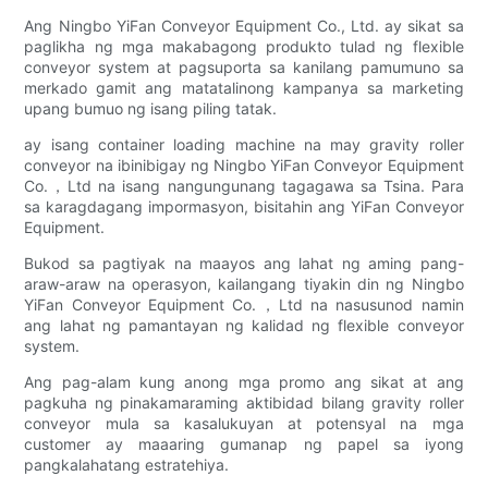
Ang Ningbo YiFan Conveyor Equipment Co., Ltd. ay sikat sa
paglikha ng mga makabagong produkto tulad ng flexible
conveyor system at pagsuporta sa kanilang pamumuno sa
merkado gamit ang matatalinong kampanya sa marketing
upang bumuo ng isang piling tatak.
ay isang container loading machine na may gravity roller
conveyor na ibinibigay ng Ningbo YiFan Conveyor Equipment
Co.，Ltd na isang nangungunang tagagawa sa Tsina. Para
sa karagdagang impormasyon, bisitahin ang YiFan Conveyor
Equipment.
Bukod sa pagtiyak na maayos ang lahat ng aming pang-
araw-araw na operasyon, kailangang tiyakin din ng Ningbo
YiFan Conveyor Equipment Co.，Ltd na nasusunod namin
ang lahat ng pamantayan ng kalidad ng flexible conveyor
system.
Ang pag-alam kung anong mga promo ang sikat at ang
pagkuha ng pinakamaraming aktibidad bilang gravity roller
conveyor mula sa kasalukuyan at potensyal na mga
customer ay maaaring gumanap ng papel sa iyong
pangkalahatang estratehiya.