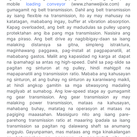
mobile
loading conveyor
(www.zhanweijixie.com) ay
gumagamit ng belt transmission. Dahil ang belt transmission
ay isang flexible na transmission, ito ay may mahusay na
katatagan, mababang ingay, buffer at vibration absorption.
Kapag overloaded, ang belt ay madudulas sa pulley upang
protektahan ang iba pang mga transmission. Nasisira ang
mga piraso. Ang belt drive ay nagbibigay-daan sa isang
malaking distansya sa gitna, simpleng istraktura,
maginhawang paggawa, pag-install at pagpapanatili, at
mababang gastos. Maliit ang kapasidad ng karga at dapat
na ipamahagi sa antas ng high-speed. Dahil sa pag-slide sa
pagitan ng sinturon at ng pulley, hindi mahigpit na
mapapanatili ang transmission ratio. Mababa ang kahusayan
ng sinturon, at ang buhay ng sinturon ay karaniwang maikli,
at hindi angkop gamitin sa mga sitwasyong madaling
magliyab at sumabog. Ang low-speed stage ay gumagamit
ng gear transmission. Ang gear transmission ay may
malaking power transmission, mataas na kahusayan,
mahabang buhay, matatag na operasyon at mataas na
pagiging maaasahan. Masisiguro nito ang isang pare-
parehong transmission ratio at maaaring ipadala sa isang
transmission sa pagitan ng dalawang shaft sa anumang
anggulo. Gayunpaman, mas mataas ang mga kinakailangan