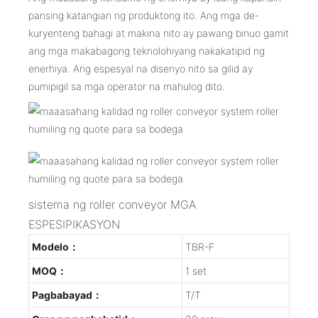
pansing katangian ng produktong ito. Ang mga de-
kuryenteng bahagi at makina nito ay pawang binuo gamit
ang mga makabagong teknolohiyang nakakatipid ng
enerhiya. Ang espesyal na disenyo nito sa gilid ay
pumipigil sa mga operator na mahulog dito.
sistema ng roller conveyor MGA
ESPESIPIKASYON
Modelo：
TBR-F
MOQ：
1 set
Pagbabayad：
T/T