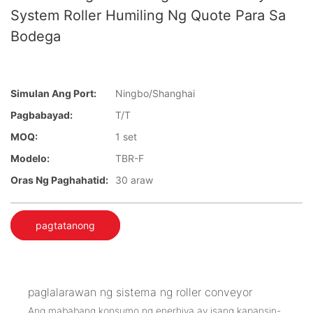
System Roller Humiling Ng Quote Para Sa
Bodega
Simulan Ang Port:
Ningbo/Shanghai
Pagbabayad:
T/T
MOQ:
1 set
Modelo:
TBR-F
Oras Ng Paghahatid:
30 araw
pagtatanong
paglalarawan ng sistema ng roller conveyor
Ang mababang konsumo ng enerhiya ay isang kapansin-