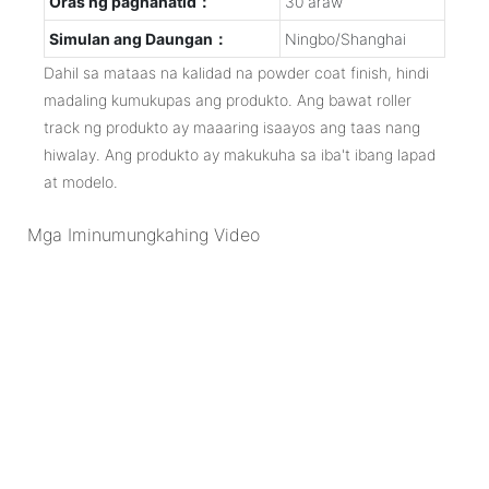
Oras ng paghahatid：
30 araw
Simulan ang Daungan：
Ningbo/Shanghai
Dahil sa mataas na kalidad na powder coat finish, hindi
madaling kumukupas ang produkto. Ang bawat roller
track ng produkto ay maaaring isaayos ang taas nang
hiwalay. Ang produkto ay makukuha sa iba't ibang lapad
at modelo.
Mga Iminumungkahing Video