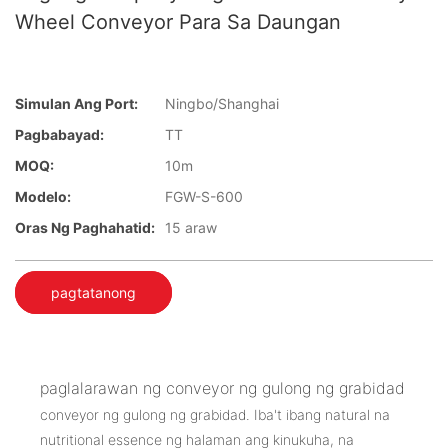
Wheel Conveyor Para Sa Daungan
Simulan Ang Port:
Ningbo/Shanghai
Pagbabayad:
TT
MOQ:
10m
Modelo:
FGW-S-600
Oras Ng Paghahatid:
15 araw
pagtatanong
paglalarawan ng conveyor ng gulong ng grabidad
conveyor ng gulong ng grabidad. Iba't ibang natural na
nutritional essence ng halaman ang kinukuha, na