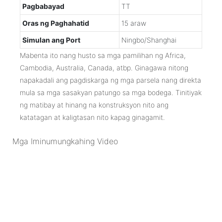
Pagbabayad
TT
Oras ng Paghahatid
15 araw
Simulan ang Port
Ningbo/Shanghai
Mabenta ito nang husto sa mga pamilihan ng Africa,
Cambodia, Australia, Canada, atbp. Ginagawa nitong
napakadali ang pagdiskarga ng mga parsela nang direkta
mula sa mga sasakyan patungo sa mga bodega. Tinitiyak
ng matibay at hinang na konstruksyon nito ang
katatagan at kaligtasan nito kapag ginagamit.
Mga Iminumungkahing Video