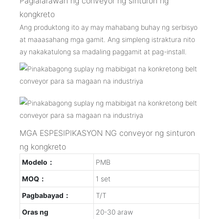
Paglalarawan ng conveyor ng sinturon ng
kongkreto
Ang produktong ito ay may mahabang buhay ng serbisyo
at maaasahang mga gamit. Ang simpleng istraktura nito
ay nakakatulong sa madaling paggamit at pag-install.
MGA ESPESIPIKASYON NG conveyor ng sinturon
ng kongkreto
Modelo：
PMB
MOQ：
1 set
Pagbabayad：
T/T
Oras ng
20-30 araw