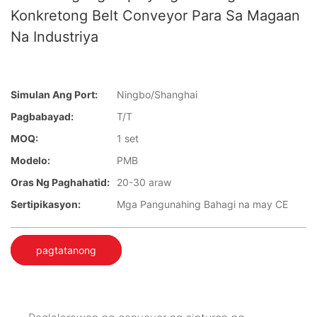
Konkretong Belt Conveyor Para Sa Magaan
Na Industriya
Simulan Ang Port:
Ningbo/Shanghai
Pagbabayad:
T/T
MOQ:
1 set
Modelo:
PMB
Oras Ng Paghahatid:
20-30 araw
Sertipikasyon:
Mga Pangunahing Bahagi na may CE
pagtatanong