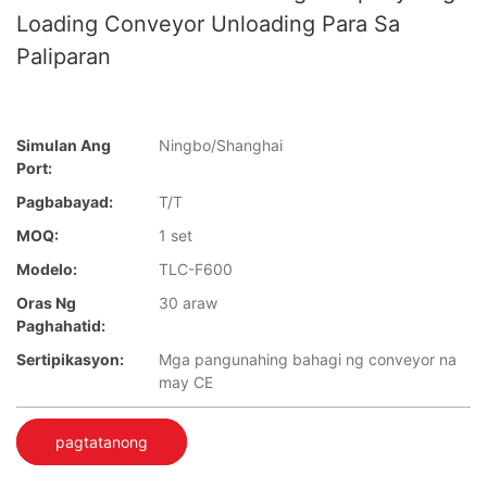
Loading Conveyor Unloading Para Sa
Paliparan
Simulan Ang
Ningbo/Shanghai
Port:
Pagbabayad:
T/T
MOQ:
1 set
Modelo:
TLC-F600
Oras Ng
30 araw
Paghahatid:
Sertipikasyon:
Mga pangunahing bahagi ng conveyor na
may CE
pagtatanong