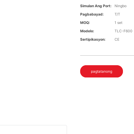
Simulan Ang Port:
Ningbo
Pagbabayad:
T/T
MOQ:
1 set
Modelo:
TLC-F600
Sertipikasyon:
CE
pagtatanong