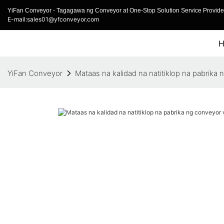
YiFan Conveyor - Tagagawa ng Conveyor at One-Stop Solution Service Provider
E-mail:sales01@yfconveyor.com
YiFan Conveyor
Mataas na kalidad na natitiklop na pabrika