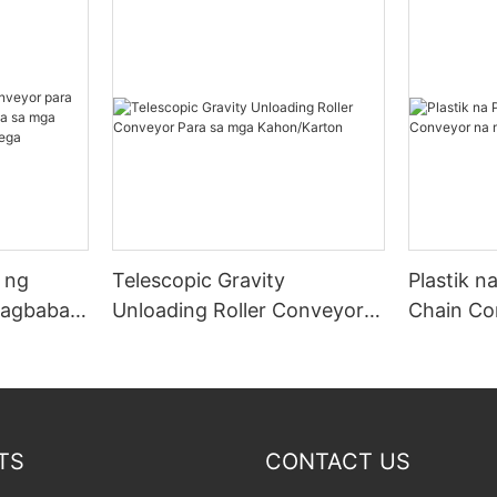
 ng
Telescopic Gravity
Plastik n
Pagbaba
Unloading Roller Conveyor
Chain Co
sa mga
Para sa mga Kahon/Karton
Aluminu
ngo sa
TS
CONTACT US