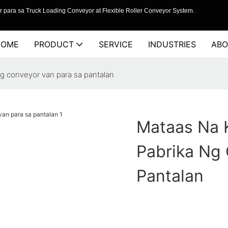
 para sa Truck Loading Conveyor at Flexible Roller Conveyor System.
HOME
PRODUCT
SERVICE
INDUSTRIES
ABO
 ng conveyor van para sa pantalan
Mataas Na K
Pabrika Ng
Pantalan