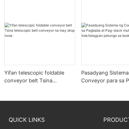
Yifan telescopic foldable
Pasadyang Sistema
conveyor belt Tsina
Conveyor para sa 
telescopic belt conveyor na
at Pag-stack mula 
may drop nose
trak/lalagyan patu
bodega
QUICK LINKS
PRODUC