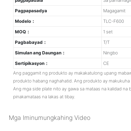
pagpapadala
Sa pamamagit
Pagpapasadya
Magagamit
Modelo：
TLC-F600
MOQ：
1 set
Pagbabayad：
T/T
Simulan ang Daungan：
Ningbo
Sertipikasyon：
CE
Ang paggamit ng produkto ay makakatulong upang mabaw
produkto habang naghahatid. Ang produkto ay makukuha sa
Ang mga side plate nito ay gawa sa mataas na kalidad na ba
pinakamataas na lakas at tibay.
Mga Iminumungkahing Video