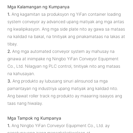
Mga Kalamangan ng Kumpanya
1.
Ang kagamitan sa produksyon ng YiFan container loading
system conveyor ay advanced upang matiyak ang mga antas
ng kwalipikasyon. Ang mga side plate nito ay gawa sa mataas
na kalidad na bakal, na tinitiyak ang pinakamataas na lakas at
tibay.
2.
Ang mga automated conveyor system ay mahusay na
ginawa at iniimpake ng Ningbo YiFan Conveyor Equipment
Co., Ltd. Nilagyan ng PLC control, tinitiyak nito ang mataas
na kahusayan.
3.
Ang produkto ay lubusang sinuri alinsunod sa mga
pamantayan ng industriya upang matiyak ang kalidad nito.
Ang bawat roller track ng produkto ay maaaring isaayos ang
taas nang hiwalay.
Mga Tampok ng Kumpanya
1.
Ang Ningbo YiFan Conveyor Equipment Co., Ltd. ay
napatunayang isang mapagkakatiwalaan at