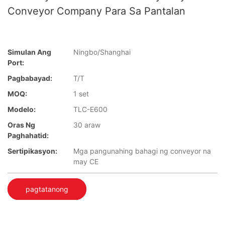
Conveyor Company Para Sa Pantalan
Simulan Ang
Ningbo/Shanghai
Port:
Pagbabayad:
T/T
MOQ:
1 set
Modelo:
TLC-E600
Oras Ng
30 araw
Paghahatid:
Sertipikasyon:
Mga pangunahing bahagi ng conveyor na
may CE
pagtatanong