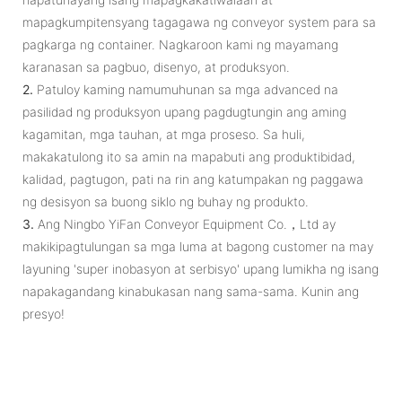
mapagkumpitensyang tagagawa ng conveyor system para sa
pagkarga ng container. Nagkaroon kami ng mayamang
karanasan sa pagbuo, disenyo, at produksyon.
2.
Patuloy kaming namumuhunan sa mga advanced na
pasilidad ng produksyon upang pagdugtungin ang aming
kagamitan, mga tauhan, at mga proseso. Sa huli,
makakatulong ito sa amin na mapabuti ang produktibidad,
kalidad, pagtugon, pati na rin ang katumpakan ng paggawa
ng desisyon sa buong siklo ng buhay ng produkto.
3.
Ang Ningbo YiFan Conveyor Equipment Co.，Ltd ay
makikipagtulungan sa mga luma at bagong customer na may
layuning 'super inobasyon at serbisyo' upang lumikha ng isang
napakagandang kinabukasan nang sama-sama. Kunin ang
presyo!