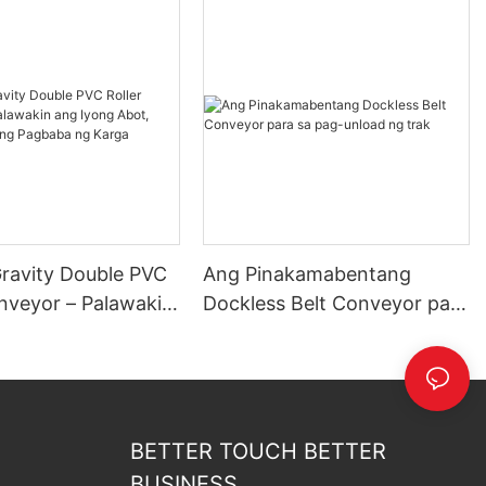
Gravity Double PVC
Ang Pinakamabentang
onveyor – Palawakin
Dockless Belt Conveyor para
g Abot, Pasimplehin
sa pag-unload ng trak
aba ng Karga
BETTER TOUCH BETTER
BUSINESS