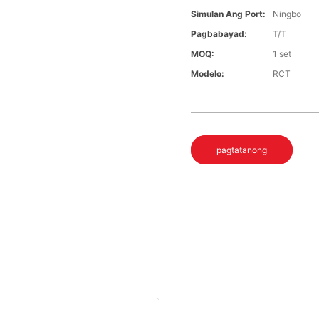
Simulan Ang Port:
Ningbo
Pagbabayad:
T/T
MOQ:
1 set
Modelo:
RCT
pagtatanong