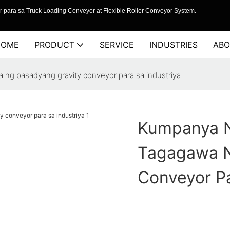
 para sa Truck Loading Conveyor at Flexible Roller Conveyor System.
HOME
PRODUCT
SERVICE
INDUSTRIES
ABO
ng pasadyang gravity conveyor para sa industriya
Kumpanya 
Tagagawa N
Conveyor Pa