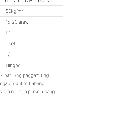
50kg/m²
15-20 araw
RCT
1 set
T/T
Ningbo
t-lipat. Ang paggamit ng
 mga produkto habang
arga ng mga parsela nang