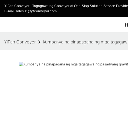
YiFan Conveyor - Tagagawa ng Conveyor at One-Stop Solution Service Provider
E-mail:sales01@yfconveyor.com
YiFan Conveyor
Kumpanya na pinapagana ng mga tagagawa 