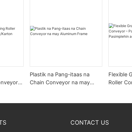
Plastik na Pang-itaas na
Flexible 
onveyor
Chain Conveyor na may
Roller C
/Karton
Aluminum Frame
ang Iyon
ang Pagb
TS
CONTACT US