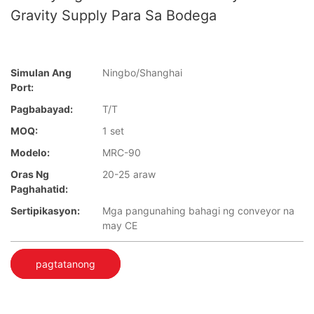
Gravity Supply Para Sa Bodega
Simulan Ang
Ningbo/Shanghai
Port:
Pagbabayad:
T/T
MOQ:
1 set
Modelo:
MRC-90
Oras Ng
20-25 araw
Paghahatid:
Sertipikasyon:
Mga pangunahing bahagi ng conveyor na
may CE
pagtatanong