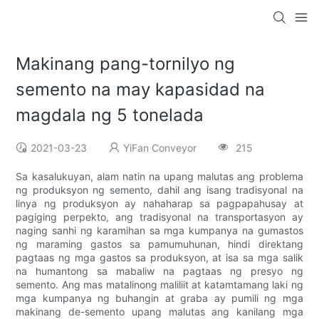
Makinang pang-tornilyo ng
semento na may kapasidad na
magdala ng 5 tonelada
2021-03-23
YiFan Conveyor
215
Sa kasalukuyan, alam natin na upang malutas ang problema
ng produksyon ng semento, dahil ang isang tradisyonal na
linya ng produksyon ay nahaharap sa pagpapahusay at
pagiging perpekto, ang tradisyonal na transportasyon ay
naging sanhi ng karamihan sa mga kumpanya na gumastos
ng maraming gastos sa pamumuhunan, hindi direktang
pagtaas ng mga gastos sa produksyon, at isa sa mga salik
na humantong sa mabaliw na pagtaas ng presyo ng
semento. Ang mas matalinong maliliit at katamtamang laki ng
mga kumpanya ng buhangin at graba ay pumili ng mga
makinang de-semento upang malutas ang kanilang mga