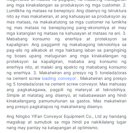
ang mga kinakailangan sa produksyon ng mga customer. 2.
Lumilikha ng mataas na benepisyo: Ang disenyo ng istruktura
nito ay mas makatwiran, at ang kahusayan sa produksyon ay
mas mataas, na makakatulong sa mga customer na lumikha
ng mas mataas na benepisyong pang-ekonomiya at may
mga katangian ng mataas na kahusayan at mataas na ani. 3.
Mababang konsumo ng enerhiya at proteksyon sa
kapaligiran: Ang paggamit ng makabagong teknolohiya sa
pag-alis ng alikabok at mga hakbang laban sa panginginig
ng boses upang matugunan ang mga kinakailangan ng
proteksyon sa kapaligiran, mababa ang konsumo ng
enerhiya nito, at malaki ang epekto ng mababang konsumo
ng enerhiya. 3. Makatwiran ang presyo ng 5 tonelada/oras
na cement screw
loading conveyor
. Makatwiran ang presyo
ng 5 tonelada/oras na cement screw conveyor. Mas mahusay
ang pagkakagawa, pagpili ng materyal at teknolohiya.
Simple at matatag ang disenyo, at nababawasan ang hindi
kinakailangang pamumuhunan sa gastos. Mas makatwiran
ang presyo pagkatapos ng makatwirang disenyo.
Ang Ningbo YiFan Conveyor Equipment Co., Ltd ay handang
magsikap at sumubok sa mga hindi pa nakikilalang lugar
nang may pantay na katapangan at optimismo.