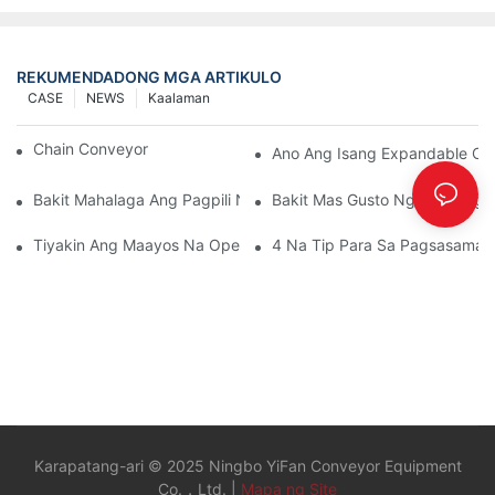
REKUMENDADONG MGA ARTIKULO
CASE
NEWS
Kaalaman
Chain Conveyor Vs Roller Conveyor
Ano Ang Isang Expandable Co
Bakit Mahalaga Ang Pagpili Ng Mapagkakatiwalaang Tagagawa
Bakit Mas Gusto Ng Mga Taga
Tiyakin Ang Maayos Na Operasyon Ng Mga Bahagi Ng Convey
4 Na Tip Para Sa Pagsasama
Karapatang-ari © 2025 Ningbo YiFan Conveyor Equipment
Co.，Ltd. |
Mapa ng Site