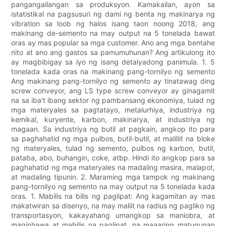
pangangailangan sa produksyon. Kamakailan, ayon sa
istatistikal na pagsusuri ng dami ng benta ng makinarya ng
vibration sa loob ng halos isang taon noong 2018, ang
makinang de-semento na may output na 5 tonelada bawat
oras ay mas popular sa mga customer. Ano ang mga bentahe
nito at ano ang gastos sa pamumuhunan? Ang artikulong ito
ay magbibigay sa iyo ng isang detalyadong panimula. 1. 5
tonelada kada oras na makinang pang-tornilyo ng semento
Ang makinang pang-tornilyo ng semento ay tinatawag ding
screw conveyor, ang LS type screw conveyor ay ginagamit
na sa iba't ibang sektor ng pambansang ekonomiya, tulad ng
mga materyales sa pagtatayo, metalurhiya, industriya ng
kemikal, kuryente, karbon, makinarya, at industriya ng
magaan. Sa industriya ng butil at pagkain, angkop ito para
sa paghahatid ng mga pulbos, butil-butil, at maliliit na bloke
ng materyales, tulad ng semento, pulbos ng karbon, butil,
pataba, abo, buhangin, coke, atbp. Hindi ito angkop para sa
paghahatid ng mga materyales na madaling masira, malapot,
at madaling tipunin. 2. Maraming mga tampok ng makinang
pang-tornilyo ng semento na may output na 5 tonelada kada
oras. 1. Mabilis na bilis ng paglipat: Ang kagamitan ay mas
makatwiran sa disenyo, na may maliit na radius ng pagliko ng
transportasyon, kakayahang umangkop sa maniobra, at
maginhawa at mabilis na paglipat, na maaaring matugunan