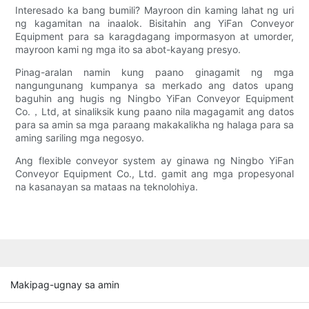
Interesado ka bang bumili? Mayroon din kaming lahat ng uri
ng kagamitan na inaalok. Bisitahin ang YiFan Conveyor
Equipment para sa karagdagang impormasyon at umorder,
mayroon kami ng mga ito sa abot-kayang presyo.
Pinag-aralan namin kung paano ginagamit ng mga
nangungunang kumpanya sa merkado ang datos upang
baguhin ang hugis ng Ningbo YiFan Conveyor Equipment
Co.，Ltd, at sinaliksik kung paano nila magagamit ang datos
para sa amin sa mga paraang makakalikha ng halaga para sa
aming sariling mga negosyo.
Ang flexible conveyor system ay ginawa ng Ningbo YiFan
Conveyor Equipment Co., Ltd. gamit ang mga propesyonal
na kasanayan sa mataas na teknolohiya.
Makipag-ugnay sa amin