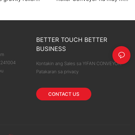
 system1
gulong na gabay sa gilid
BETTER TOUCH BETTER
BUSINESS
om
8241004
Kontakin ang Sales sa YIFAN CONVEYOR.
ou
Patakaran sa privacy
CONTACT US