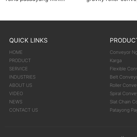
awtomatikong gravity roller
may mga gulong na
conveyor system
sa gilid
QUICK LINKS
PRODUC
HOME
Conveyor Ng
PRODUCT
Karga
SERVICE
Flexible Con
INDUSTRIES
Belt Convey
ABOUT US
Roller Conve
VIDEO
Spiral Conve
NEWS
Slat Chain C
CONTACT US
Patayong Pa