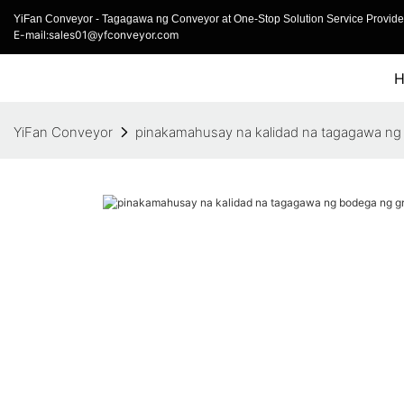
YiFan Conveyor - Tagagawa ng Conveyor at One-Stop Solution Service Provider
E-mail:sales01@yfconveyor.com
YiFan Conveyor
pinakamahusay na kalidad na tagagawa ng 