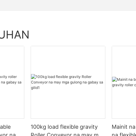
TUHAN
able
100kg load flexible gravity
Mainit na
eyor na
Roller Conveyor na may mga
na flexibl