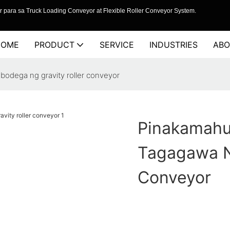
 para sa Truck Loading Conveyor at Flexible Roller Conveyor System.
HOME
PRODUCT
SERVICE
INDUSTRIES
ABO
bodega ng gravity roller conveyor
Pinakamahu
Tagagawa N
Conveyor