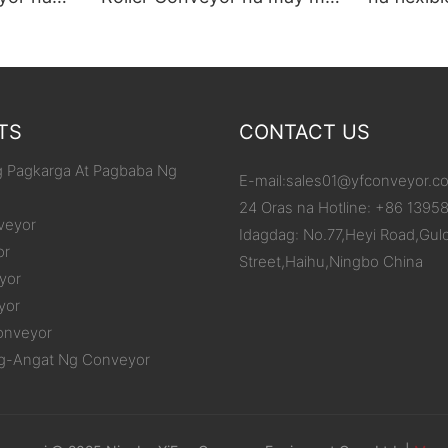
 gabay
gulong na gabay sa gilid1
conveyor
TS
CONTACT US
 Pagkarga At Pagbaba Ng
E-mail:
sales01@yfconveyor.c
24 Oras na Hotline: +86 1395
veyor
Idagdag: No.77,Heyi Road,Gul
or
Street,Haihu,Ningbo China
yor
yor
onveyor
g-Angat Ng Conveyor