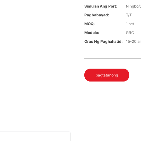
Simulan Ang Port:
Ningbo/
Pagbabayad:
T/T
MOQ:
1 set
Modelo:
GRC
Oras Ng Paghahatid:
15-20 a
pagtatanong