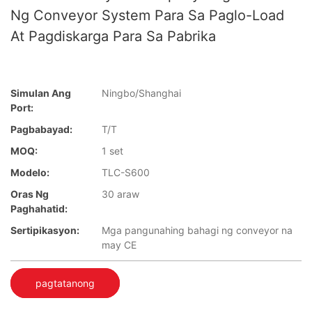
Ng Conveyor System Para Sa Paglo-Load
At Pagdiskarga Para Sa Pabrika
Simulan Ang
Ningbo/Shanghai
Port:
Pagbabayad:
T/T
MOQ:
1 set
Modelo:
TLC-S600
Oras Ng
30 araw
Paghahatid:
Sertipikasyon:
Mga pangunahing bahagi ng conveyor na
may CE
pagtatanong