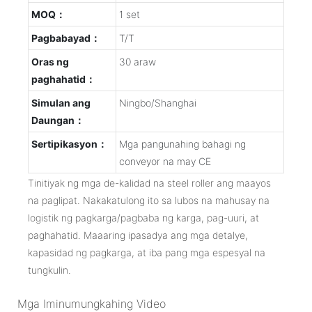
MOQ：
1 set
Pagbabayad：
T/T
Oras ng
30 araw
paghahatid：
Simulan ang
Ningbo/Shanghai
Daungan：
Sertipikasyon：
Mga pangunahing bahagi ng
conveyor na may CE
Tinitiyak ng mga de-kalidad na steel roller ang maayos
na paglipat. Nakakatulong ito sa lubos na mahusay na
logistik ng pagkarga/pagbaba ng karga, pag-uuri, at
paghahatid. Maaaring ipasadya ang mga detalye,
kapasidad ng pagkarga, at iba pang mga espesyal na
tungkulin.
Mga Iminumungkahing Video