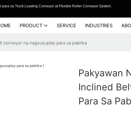
 para sa Truck Loading Conveyor at Flexible Roller Conveyor System.
HOME
PRODUCT
SERVICE
INDUSTRIES
ABO
t conveyor na nagsusuplay para sa pabrika
Pakyawan 
Inclined Be
Para Sa Pab