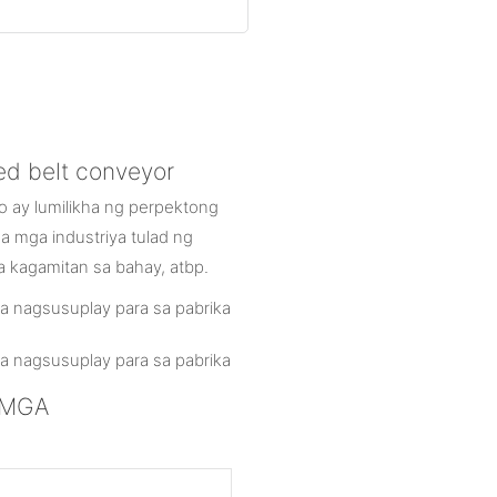
ed belt conveyor
 ay lumilikha ng perpektong
a mga industriya tulad ng
a kagamitan sa bahay, atbp.
r MGA