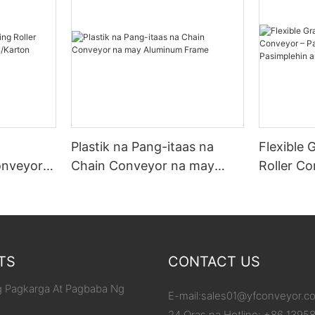
Plastik na Pang-itaas na
Flexible 
onveyor
Chain Conveyor na may
Roller C
/Karton
Aluminum Frame
ang Iyon
ang Pagb
TS
CONTACT US
 Pagkarga At Pagbaba Ng
E-mail:
sales01@yfconveyor.c
24 Oras na Hotline: +86 1395