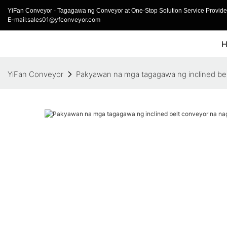
YiFan Conveyor - Tagagawa ng Conveyor at One-Stop Solution Service Provider
E-mail:sales01@yfconveyor.com
YiFan Conveyor
Pakyawan na mga tagagawa ng inclined bel