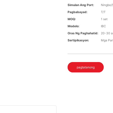
Simulan Ang Port:
Ningbo/
Pagbabayad:
T/T
MOQ:
1 set
Modelo:
IBC
Oras Ng Paghahatid:
20-30 a
Sertipikasyon:
Mga Pan
pagtatanong