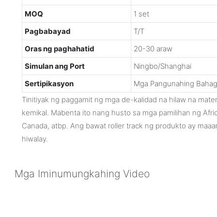
MOQ
1 set
Pagbabayad
T/T
Oras ng paghahatid
20-30 araw
Simulan ang Port
Ningbo/Shanghai
Sertipikasyon
Mga Pangunahing Bahag
Tinitiyak ng paggamit ng mga de-kalidad na hilaw na mater
kemikal. Mabenta ito nang husto sa mga pamilihan ng Afric
Canada, atbp. Ang bawat roller track ng produkto ay maaa
hiwalay.
Mga Iminumungkahing Video