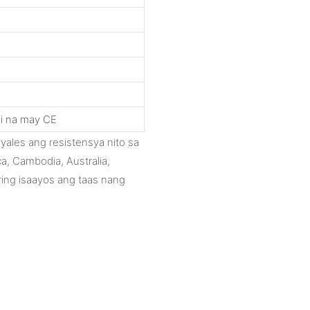
i na may CE
yales ang resistensya nito sa
a, Cambodia, Australia,
ring isaayos ang taas nang