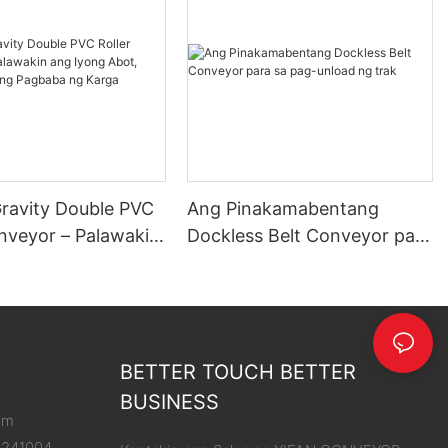
Gravity Double PVC
Ang Pinakamabentang
onveyor – Palawakin
Dockless Belt Conveyor para
g Abot, Pasimplehin
sa pag-unload ng trak
aba ng Karga
BETTER TOUCH BETTER
BUSINESS
om
8241004