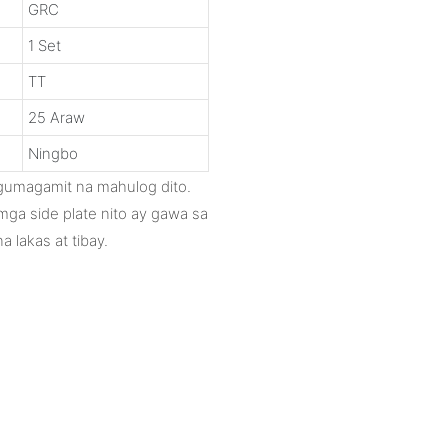
GRC
1 Set
TT
25 Araw
Ningbo
a gumagamit na mahulog dito.
mga side plate nito ay gawa sa
a lakas at tibay.