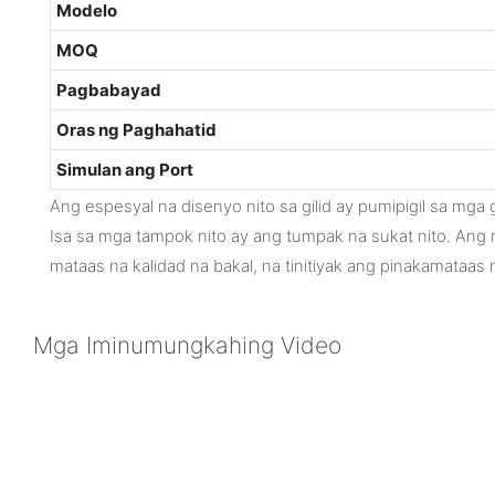
Modelo
MOQ
Pagbabayad
Oras ng Paghahatid
Simulan ang Port
Ang espesyal na disenyo nito sa gilid ay pumipigil sa mg
Isa sa mga tampok nito ay ang tumpak na sukat nito. Ang 
mataas na kalidad na bakal, na tinitiyak ang pinakamataas n
Mga Iminumungkahing Video