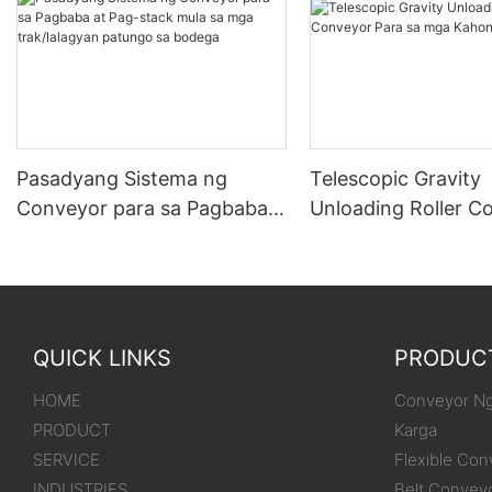
Pasadyang Sistema ng
Telescopic Gravity
Conveyor para sa Pagbaba
Unloading Roller C
at Pag-stack mula sa mga
Para sa mga Kahon
trak/lalagyan patungo sa
bodega
QUICK LINKS
PRODUC
HOME
Conveyor Ng
PRODUCT
Karga
SERVICE
Flexible Con
INDUSTRIES
Belt Convey