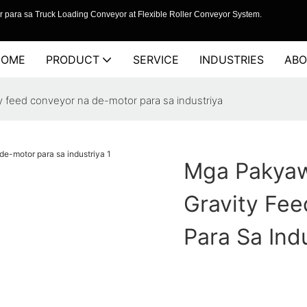
 para sa Truck Loading Conveyor at Flexible Roller Conveyor System.
HOME
PRODUCT
SERVICE
INDUSTRIES
ABO
feed conveyor na de-motor para sa industriya
Mga Pakya
Gravity Fe
Para Sa Ind