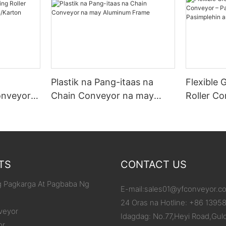
Plastik na Pang-itaas na
Flexible 
onveyor
Chain Conveyor na may
Roller C
/Karton
Aluminum Frame
ang Iyon
ang Pagb
TS
CONTACT US
 Pagkarga At Pagbaba Ng
E-mail:
sales01@yfconveyor.c
24 Oras na Hotline: +86 1395
veyor
Idagdag: No.77,Heyi Road,Gul
or