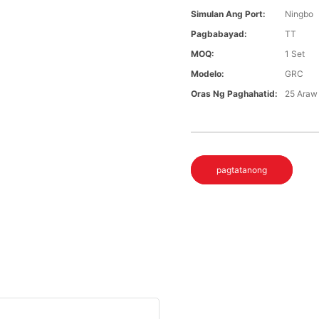
Simulan Ang Port:
Ningbo
Pagbabayad:
TT
MOQ:
1 Set
Modelo:
GRC
Oras Ng Paghahatid:
25 Araw
pagtatanong