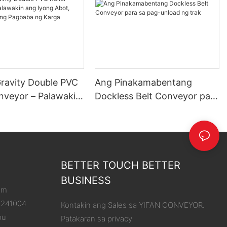
Gravity Double PVC
Ang Pinakamabentang
onveyor – Palawakin
Dockless Belt Conveyor para
g Abot, Pasimplehin
sa pag-unload ng trak
aba ng Karga
BETTER TOUCH BETTER
BUSINESS
om
8241004
Kontakin ang Sales sa YIFAN CONVEYOR.
ou
Patakaran sa privacy