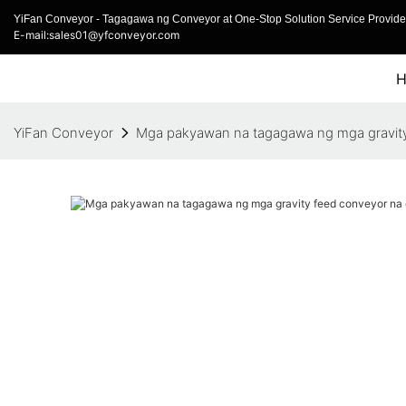
YiFan Conveyor - Tagagawa ng Conveyor at One-Stop Solution Service Provider
E-mail:sales01@yfconveyor.com
YiFan Conveyor
Mga pakyawan na tagagawa ng mga gravity 