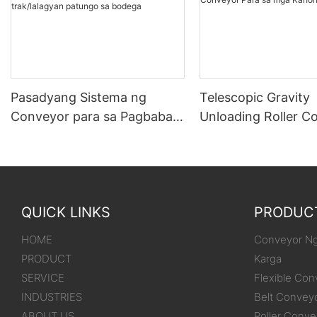
Pasadyang Sistema ng
Telescopic Gravity
Conveyor para sa Pagbaba
Unloading Roller C
at Pag-stack mula sa mga
Para sa mga Kahon
trak/lalagyan patungo sa
bodega
QUICK LINKS
PRODUC
HOME
Conveyor Ng
PRODUCT
Karga
SERVICE
Flexible Con
INDUSTRIES
Belt Convey
ABOUT US
Roller Conve