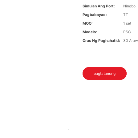
Simulan Ang Port:
Ningbo
Pagbabayad:
TT
MOQ:
1 set
Modelo:
PSC
Oras Ng Paghahatid:
30 Ara
pagtatanong