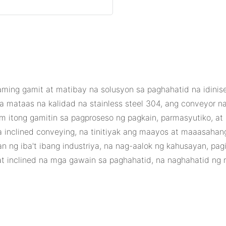
ming gamit at matibay na solusyon sa paghahatid na idinis
mataas na kalidad na stainless steel 304, ang conveyor na 
 itong gamitin sa pagproseso ng pagkain, parmasyutiko, at m
 sa inclined conveying, na tinitiyak ang maayos at maaasah
g iba't ibang industriya, na nag-aalok ng kahusayan, pagi
 at inclined na mga gawain sa paghahatid, na naghahatid n