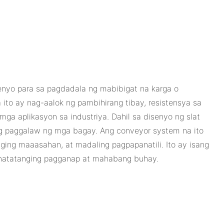
enyo para sa pagdadala ng mabibigat na karga o
ito ay nag-aalok ng pambihirang tibay, resistensya sa
ga aplikasyon sa industriya. Dahil sa disenyo ng slat
ang paggalaw ng mga bagay. Ang conveyor system na ito
ging maaasahan, at madaling pagpapanatili. Ito ay isang
g natatanging pagganap at mahabang buhay.