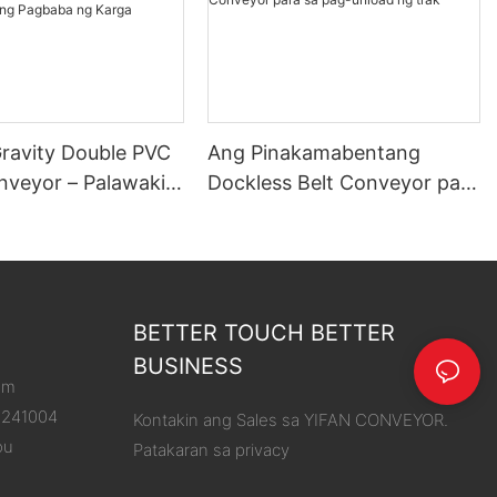
Gravity Double PVC
Ang Pinakamabentang
onveyor – Palawakin
Dockless Belt Conveyor para
g Abot, Pasimplehin
sa pag-unload ng trak
aba ng Karga
BETTER TOUCH BETTER
BUSINESS
om
8241004
Kontakin ang Sales sa YIFAN CONVEYOR.
ou
Patakaran sa privacy