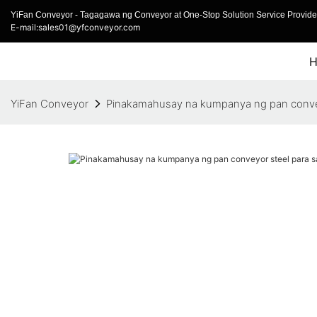
YiFan Conveyor - Tagagawa ng Conveyor at One-Stop Solution Service Provider
E-mail:sales01@yfconveyor.com
YiFan Conveyor
Pinakamahusay na kumpanya ng pan conveyo