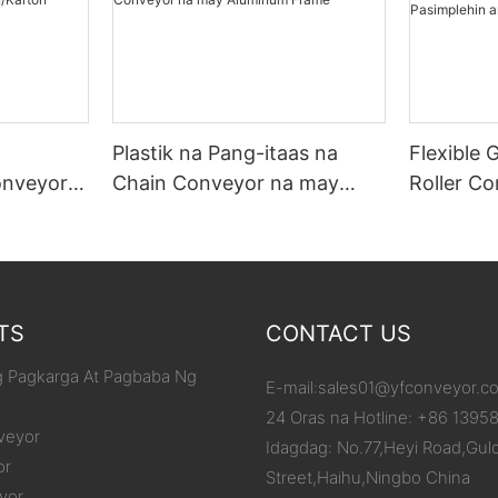
Plastik na Pang-itaas na
Flexible 
onveyor
Chain Conveyor na may
Roller C
/Karton
Aluminum Frame
ang Iyon
ang Pagb
TS
CONTACT US
 Pagkarga At Pagbaba Ng
E-mail:
sales01@yfconveyor.c
24 Oras na Hotline: +86 1395
veyor
Idagdag: No.77,Heyi Road,Gul
or
Street,Haihu,Ningbo China
yor