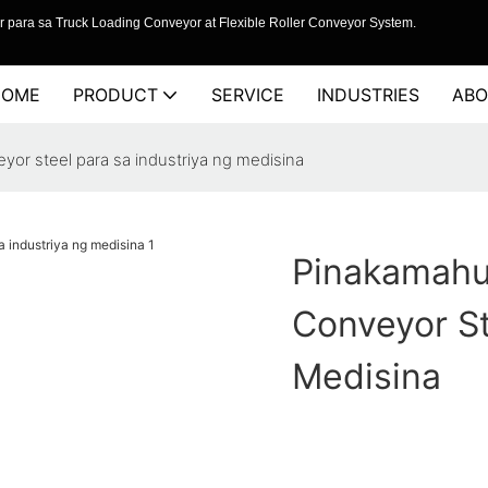
 para sa Truck Loading Conveyor at Flexible Roller Conveyor System.
HOME
PRODUCT
SERVICE
INDUSTRIES
ABO
r steel para sa industriya ng medisina
Pinakamahu
Conveyor St
Medisina