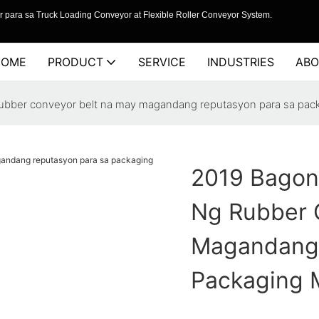
 para sa Truck Loading Conveyor at Flexible Roller Conveyor System.
HOME
PRODUCT
SERVICE
INDUSTRIES
ABO
rubber conveyor belt na may magandang reputasyon para sa pac
2019 Bagon
Ng Rubber 
Magandang 
Packaging 