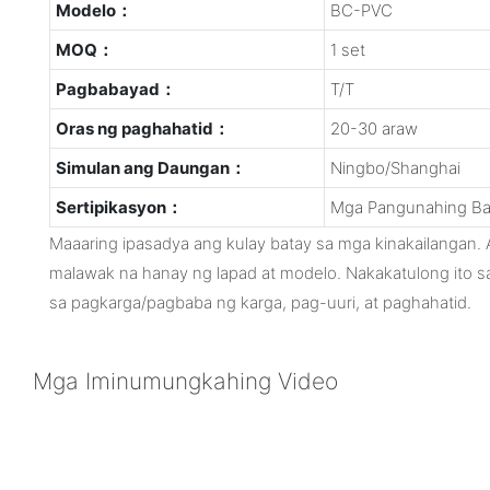
Modelo：
BC-PVC
MOQ：
1 set
Pagbabayad：
T/T
Oras ng paghahatid：
20-30 araw
Simulan ang Daungan：
Ningbo/Shanghai
Sertipikasyon：
Mga Pangunahing Ba
Maaaring ipasadya ang kulay batay sa mga kinakailangan
malawak na hanay ng lapad at modelo. Nakakatulong ito sa
sa pagkarga/pagbaba ng karga, pag-uuri, at paghahatid.
Mga Iminumungkahing Video