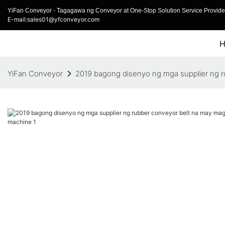
YiFan Conveyor - Tagagawa ng Conveyor at One-Stop Solution Service Provider
E-mail:sales01@yfconveyor.com
YiFan Conveyor
2019 bagong disenyo ng mga supplier ng 