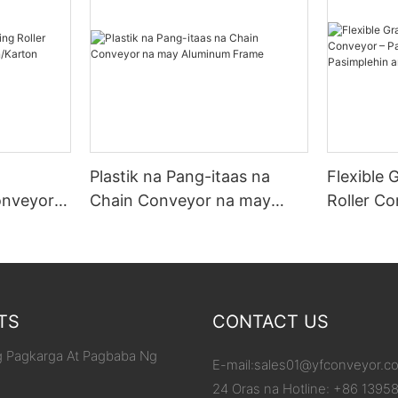
Plastik na Pang-itaas na
Flexible 
onveyor
Chain Conveyor na may
Roller C
/Karton
Aluminum Frame
ang Iyon
ang Pagb
TS
CONTACT US
 Pagkarga At Pagbaba Ng
E-mail:
sales01@yfconveyor.c
24 Oras na Hotline: +86 1395