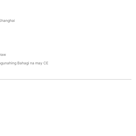
Shanghai
C
raw
gunahing Bahagi na may CE