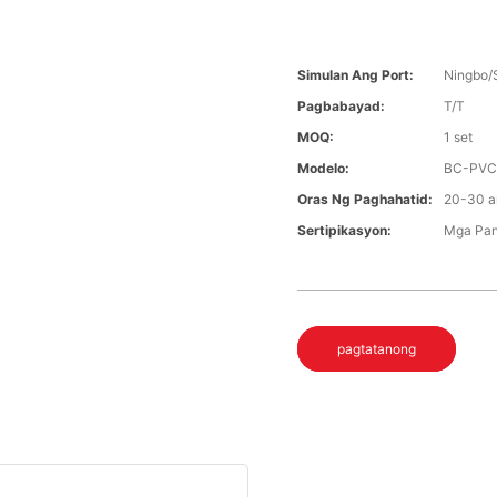
Simulan Ang Port:
Ningbo/
Pagbabayad:
T/T
MOQ:
1 set
Modelo:
BC-PV
Oras Ng Paghahatid:
20-30 a
Sertipikasyon:
Mga Pan
pagtatanong