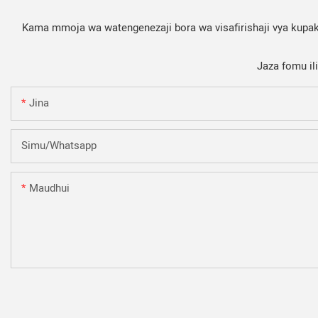
Kama mmoja wa watengenezaji bora wa visafirishaji vya kupaki
Jaza fomu il
Jina
Simu/whatsapp
Maudhui