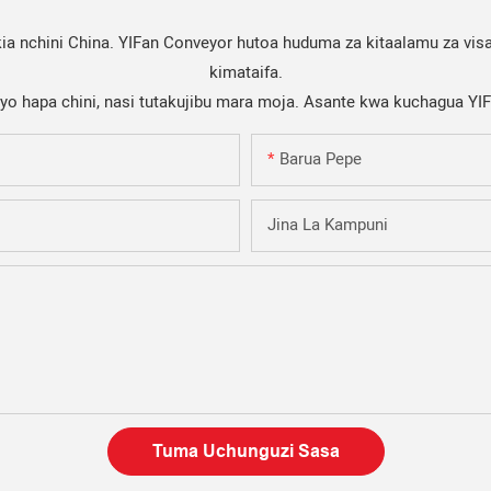
a nchini China. YIFan Conveyor hutoa huduma za kitaalamu za visa
kimataifa.
iyo hapa chini, nasi tutakujibu mara moja. Asante kwa kuchagua YI
Barua Pepe
Jina La Kampuni
Tuma Uchunguzi Sasa