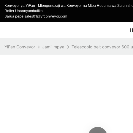
Konveyor ya YiFan - Mtengenezaji wa Konveyor na Mtoa Huduma wa Suluhish
Roller Unaonyumbulika.
Barua pepe:sales01@yfconveyor.com
YiFan Conveyor
Jamii mpya
Telescopic belt conveyor 600