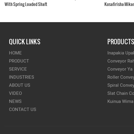
With Spring Loaded Shaft
Kusafirisha Mika
QUICK LINKS
PRODUCT
HOME
Inapakia Upak
PRODUCT
Conveyor Rah
SERVICE
Conveyor Ya
INDUSTRIES
Roller Conve
ABOUT US
Spiral Conve
VIDEO
Slat Chain C
NEWS
Kuinua Wima
CONTACT US