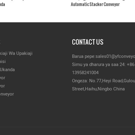
nda
Automatic Stacker Conveyor
S
CONTACT US
iaji Wa Upakiaji
Barua pepe:
sales01@yfconvey
isi
Simu ya dharura ya saa 24: +86
 Ukanda
13958241004
yor
Ongeza: No.77,Heyi Road,Gulo
yor
Street,Haihu,Ningbo China
onveyor