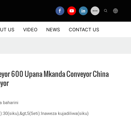
UT US
VIDEO
NEWS
CONTACT US
veyor 600 Upana Mkanda Conveyor China
yor
a baharini
i):30(siku),&gt;5(Seti):Inaweza kujadiliwa(siku)