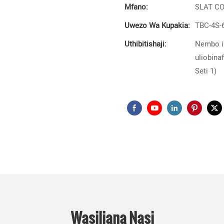
Mfano:
SLAT C
Uwezo Wa Kupakia:
TBC-4S-
Uthibitishaji:
Nembo il
uliobina
Seti 1)
Wasiliana Nasi