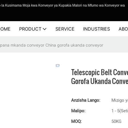
o la Kusimama Moja kwa Konveyor ya Kupakia Malori na Mfumo wa Konveyor wa
HOME
PRODUCT
SERVICE
INDUSTRIES
ABO
 upana mkanda conveyor China gorofa ukanda conveyor
Telescopic Belt Con
Gorofa Ukanda Conve
Anzisha Lango:
Mizigo y
Malipo:
1 - 5(Set
MOQ:
50KG