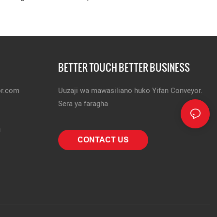
BETTER TOUCH BETTER BUSINESS
or.com
Uuzaji wa mawasiliano huko Yifan Conveyor.
Sera ya faragha
u
CONTACT US