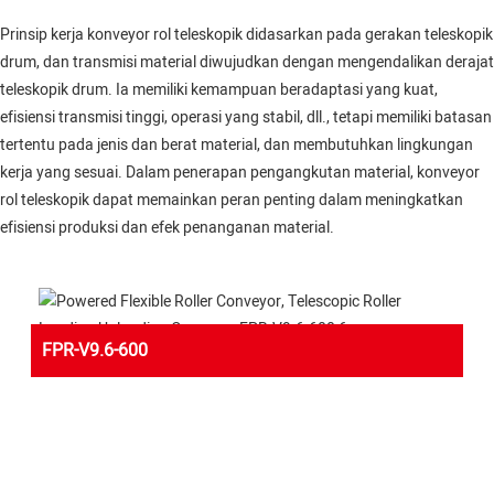
Prinsip kerja konveyor rol teleskopik didasarkan pada gerakan teleskopik
drum, dan transmisi material diwujudkan dengan mengendalikan derajat
teleskopik drum. Ia memiliki kemampuan beradaptasi yang kuat,
efisiensi transmisi tinggi, operasi yang stabil, dll., tetapi memiliki batasan
tertentu pada jenis dan berat material, dan membutuhkan lingkungan
kerja yang sesuai. Dalam penerapan pengangkutan material, konveyor
rol teleskopik dapat memainkan peran penting dalam meningkatkan
efisiensi produksi dan efek penanganan material.
FPR-V9.6-600
FLEXIBLE POWERED ROLLER CONVEYOR-V BELT
Yifan Conveyor Company memiliki pengalaman internasional
yang kaya dalam logistik dan optimalisasi pabrik untuk