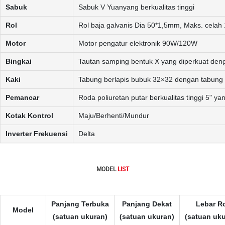
Sabuk
Sabuk V Yuanyang berkualitas tinggi
Rol
Rol baja galvanis Dia 50*1,5mm, Maks. celah
Motor
Motor pengatur elektronik 90W/120W
Bingkai
Tautan samping bentuk X yang diperkuat de
Kaki
Tabung berlapis bubuk 32×32 dengan tabung 
Pemancar
Roda poliuretan putar berkualitas tinggi 5" ya
Kotak Kontrol
Maju/Berhenti/Mundur
Inverter Frekuensi
Delta
MODEL
LIST
Panjang Terbuka
Panjang Dekat
Lebar R
Model
(satuan ukuran)
(satuan ukuran)
(satuan uku