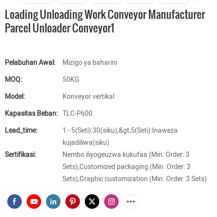
Loading Unloading Work Conveyor Manufacturer
Parcel Unloader Conveyor1
Pelabuhan Awal:
Mizigo ya baharini
MOQ:
50KG
Model:
Konveyor vertikal
Kapasitas Beban:
TLC-P600
Lead_time:
1 - 5(Seti):30(siku),&gt;5(Seti):Inaweza
kujadiliwa(siku)
Sertifikasi:
Nembo iliyogeuzwa kukufaa (Min. Order: 3
Sets),Customized packaging (Min. Order: 3
Sets),Graphic customization (Min. Order: 3 Sets)