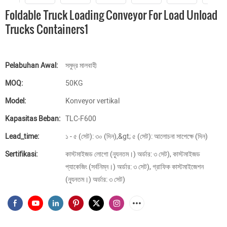
Foldable Truck Loading Conveyor For Load Unload
Trucks Containers1
Pelabuhan Awal:
সমুদ্র মালবাহী
MOQ:
50KG
Model:
Konveyor vertikal
Kapasitas Beban:
TLC-F600
Lead_time:
১ - ৫ (সেট): ৩০ (দিন),&gt; ৫ (সেট): আলোচনা সাপেক্ষে (দিন)
Sertifikasi:
কাস্টমাইজড লোগো (ন্যূনতম।) অর্ডার: ৩ সেট), কাস্টমাইজড
প্যাকেজিং (সর্বনিম্ন।) অর্ডার: ৩ সেট), গ্রাফিক কাস্টমাইজেশন
(ন্যূনতম।) অর্ডার: ৩ সেট)