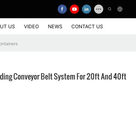
UT US
VIDEO
NEWS
CONTACT US
ontainers
ding Conveyor Belt System For 20ft And 40ft