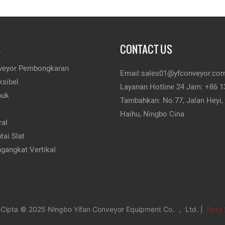
S
CONTACT US
eyor Pembongkaran
Email:
sales01@yfconveyor.co
ksibel
Layanan Hotline 24 Jam: +86 
buk
Tambahkan: No.77, Jalan Heyi, 
Haihu, Ningbo Cina
ral
tai Slat
gangkat Vertikal
Cipta © 2025 Ningbo Yifan Conveyor Equipment Co. ， Ltd. |
Peta 