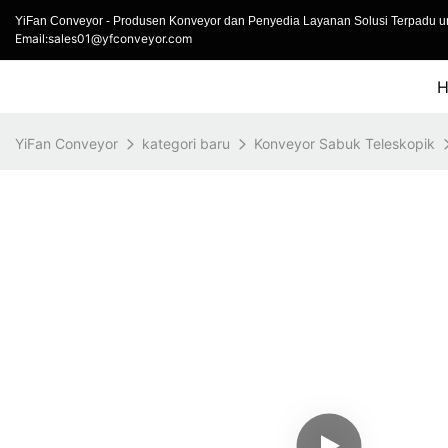
YiFan Conveyor - Produsen Konveyor dan Penyedia Layanan Solusi Terpadu un
Email:sales01@yfconveyor.com
YiFan Conveyor
kategori baru
Konveyor Sabuk Teleskopik