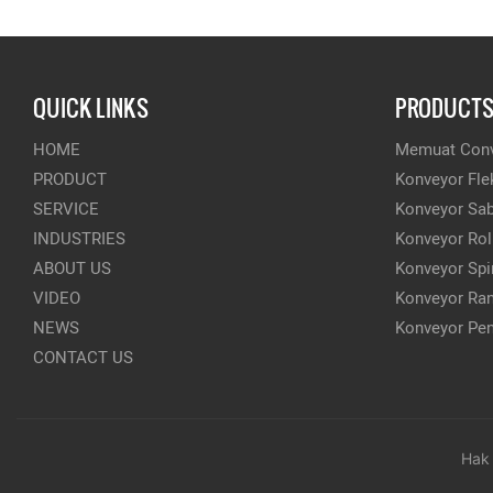
QUICK LINKS
PRODUCT
HOME
Memuat Conv
PRODUCT
Konveyor Fle
SERVICE
Konveyor Sa
INDUSTRIES
Konveyor Rol
ABOUT US
Konveyor Spi
VIDEO
Konveyor Ran
NEWS
Konveyor Pen
CONTACT US
Hak 