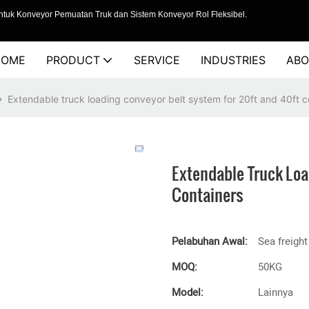
tuk Konveyor Pemuatan Truk dan Sistem Konveyor Rol Fleksibel.
HOME
PRODUCT
SERVICE
INDUSTRIES
ABO
Extendable truck loading conveyor belt system for 20ft and 40ft c
Extendable Truck Loa
Containers
Pelabuhan Awal:
Sea freight
MOQ:
50KG
Model:
Lainnya