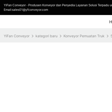
YiFan Conveyor - Produsen Konveyor dan Penyedia Layanan Solusi Terpadu un
Email:sales01@yfconveyor.com
YiFan Conveyor
kategori baru
Konveyor Pemuatan Truk