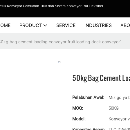
tuk Konveyor Pemuatan Truk dan Sistem Konveyor Rol Fleksibel.
HOME
PRODUCT
SERVICE
INDUSTRIES
ABO
50kg bag cement loading conveyor fruit loading dock conveyor1
50kg Bag Cement Loa
Pelabuhan Awal:
Mizigo ya b
MOQ:
50KG
Model:
Konveyor v
Kapasitas Beban:
TLC-DW60