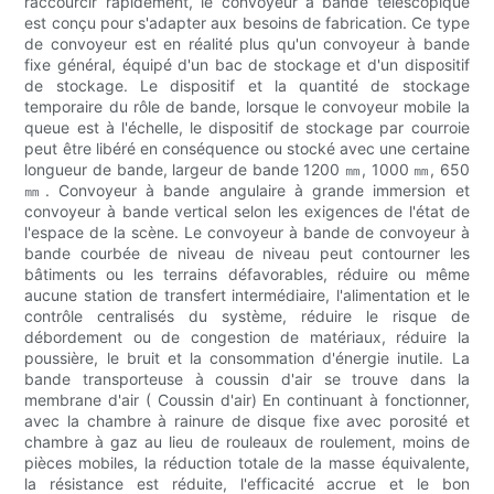
raccourcir rapidement, le convoyeur à bande télescopique
est conçu pour s'adapter aux besoins de fabrication. Ce type
de convoyeur est en réalité plus qu'un convoyeur à bande
fixe général, équipé d'un bac de stockage et d'un dispositif
de stockage. Le dispositif et la quantité de stockage
temporaire du rôle de bande, lorsque le convoyeur mobile la
queue est à l'échelle, le dispositif de stockage par courroie
peut être libéré en conséquence ou stocké avec une certaine
longueur de bande, largeur de bande 1200 ㎜, 1000 ㎜, 650
㎜. Convoyeur à bande angulaire à grande immersion et
convoyeur à bande vertical selon les exigences de l'état de
l'espace de la scène. Le convoyeur à bande de convoyeur à
bande courbée de niveau de niveau peut contourner les
bâtiments ou les terrains défavorables, réduire ou même
aucune station de transfert intermédiaire, l'alimentation et le
contrôle centralisés du système, réduire le risque de
débordement ou de congestion de matériaux, réduire la
poussière, le bruit et la consommation d'énergie inutile. La
bande transporteuse à coussin d'air se trouve dans la
membrane d'air ( Coussin d'air) En continuant à fonctionner,
avec la chambre à rainure de disque fixe avec porosité et
chambre à gaz au lieu de rouleaux de roulement, moins de
pièces mobiles, la réduction totale de la masse équivalente,
la résistance est réduite, l'efficacité accrue et le bon