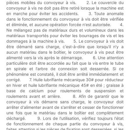
pièces mobiles du convoyeur à vis. 2. Le couvercle du
convoyeur à vis ne doit pas être retiré lorsque la machine est
en marche pour éviter les accidents. 3. Toute anomalie
dans le fonctionnement du convoyeur à vis doit être vérifiée
et éliminée, et aucune opération forcée n'est autorisée. 4.
Ne mélangez pas de matériaux durs et volumineux dans les
matériaux transportés pour éviter les bourrages de vis et les
dommages à la machine à vis. 5. Le convoyeur à vis doit
être démarré sans charge, c'est-à-dire que lorsqu'il n'y a
aucun matériau dans le boîtier, le convoyeur à vis peut être
alimenté vers la vis après le démarrage. 6. Une attention
particulière doit être accordée au fait que la vis entre le tube
en spirale et l'arbre de connexion soit desserrée. Si ce
phénomène est constaté, il doit être arrêté immédiatement et
corrigé. 7. Huile lubrifiante mécanique 30# pour réducteur
en hiver et huile lubrifiante mécanique 45# en été ; graisse à
base de calcium pour roulements de suspension et
roulements avant et arrière. 8. Afin de garantir que le
convoyeur à vis démarre sans charge, le convoyeur doit
arrêter d'alimenter avant de s'arrêter et cesser de fonctionner
une fois que le matériau dans le boîtier est complètement
déchargé. 9. Lors de l'utilisation, vérifiez toujours l'état
de fonctionnement de chaque partie du convoyeur à vis,
faites attention si les pièces de fixation sont desserrées, si les