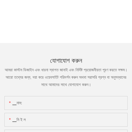
যোগাযোগ করুন
আমরা কাস্টম ডিজাইন এবং ধারনা স্বাগত জানাই এবং নির্দিষ্ট প্রয়োজনীয়তা পূরণ করতে সক্ষম।
আরো তথ্যের জন্য, দয়া করে ওয়েবসাইট পরিদর্শন করুন অথবা সরাসরি প্রশ্ন বা অনুসন্ধানের
সাথে আমাদের সাথে যোগাযোগ করুন।
▁নাম:
▁নি ই ল