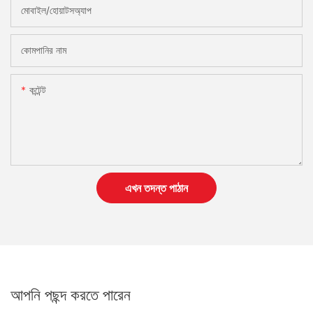
মোবাইল/হোয়াটসঅ্যাপ
কোমপানির নাম
কন্টেন্ট
এখন তদন্ত পাঠান
আপনি পছন্দ করতে পারেন