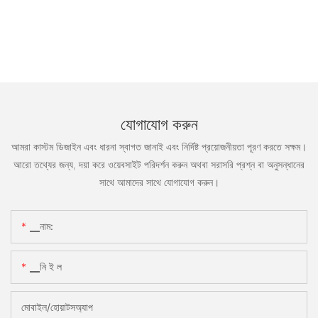
যোগাযোগ করুন
আমরা কাস্টম ডিজাইন এবং ধারনা স্বাগত জানাই এবং নির্দিষ্ট প্রয়োজনীয়তা পূরণ করতে সক্ষম।
আরো তথ্যের জন্য, দয়া করে ওয়েবসাইট পরিদর্শন করুন অথবা সরাসরি প্রশ্ন বা অনুসন্ধানের
সাথে আমাদের সাথে যোগাযোগ করুন।
▁নাম:
▁নি ই ল
মোবাইল/হোয়াটসঅ্যাপ