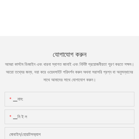
যোগাযোগ করুন
আমরা কাস্টম ডিজাইন এবং ধারনা স্বাগত জানাই এবং নির্দিষ্ট প্রয়োজনীয়তা পূরণ করতে সক্ষম।
আরো তথ্যের জন্য, দয়া করে ওয়েবসাইট পরিদর্শন করুন অথবা সরাসরি প্রশ্ন বা অনুসন্ধানের
সাথে আমাদের সাথে যোগাযোগ করুন।
▁নাম:
▁নি ই ল
মোবাইল/হোয়াটসঅ্যাপ