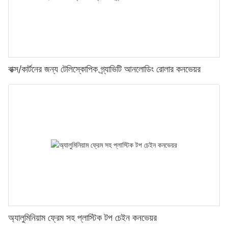
বাক্স/কার্টনের জন্য টেলিস্কোপিক গ্র্যাভিটি আনলোডিং রোলার কনভেয়র
অ্যালুমিনিয়াম ফ্রেম সহ প্লাস্টিক টপ চেইন কনভেয়র