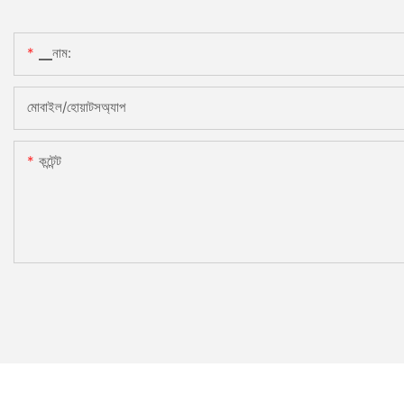
▁নাম:
মোবাইল/হোয়াটসঅ্যাপ
কন্টেন্ট