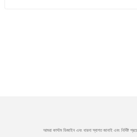
আমরা কাস্টম ডিজাইন এবং ধারনা স্বাগত জানাই এবং নির্দিষ্ট প্