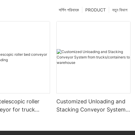
সর্পিল পরিবাহক
PRODUCT
নতুন বিভাগ
telescopic roller
Customized Unloading and
eyor for truck
Stacking Conveyor System
g
from trucks/containers to
warehouse