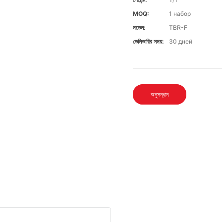
MOQ:
1 набор
মডেল:
TBR-F
ডেলিভারির সময়:
30 дней
অনুসন্ধান