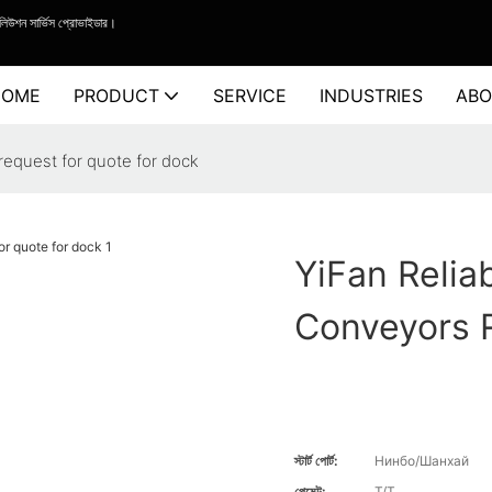
সলিউশন সার্ভিস প্রোভাইডার।
HOME
PRODUCT
SERVICE
INDUSTRIES
ABO
 request for quote for dock
YiFan Relia
Conveyors 
স্টার্ট পোর্ট:
Нинбо/Шанхай
পেমেন্ট:
T/T