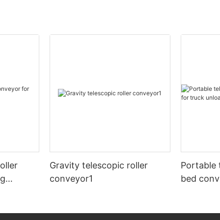
oller
Gravity telescopic roller
Portable 
ng
conveyor1
bed conv
unloadin