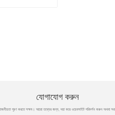
যোগাযোগ করুন
রয়োজনীয়তা পূরণ করতে সক্ষম। আরো তথ্যের জন্য, দয়া করে ওয়েবসাইট পরিদর্শন করুন অথবা 