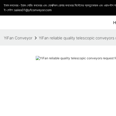
ইফান কনভেয়র - ট্রাক লোডিং কনভেয়র এবং ফ্লেক্সিবল রোলার কনভেয়র সিস্টেমের প্রস্তুতকারক এবং ওয়ান-স্টপ 
ই-মেইল :sales01@yfconveyor.com
YiFan Conveyor
YiFan reliable quality telescopic conveyors