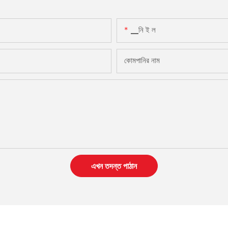
▁নি ই ল
কোমপানির নাম
এখন তদন্ত পাঠান