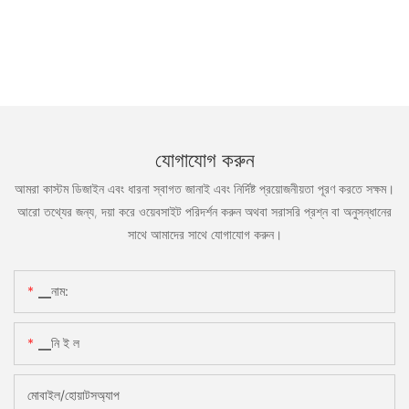
যোগাযোগ করুন
আমরা কাস্টম ডিজাইন এবং ধারনা স্বাগত জানাই এবং নির্দিষ্ট প্রয়োজনীয়তা পূরণ করতে সক্ষম।
আরো তথ্যের জন্য, দয়া করে ওয়েবসাইট পরিদর্শন করুন অথবা সরাসরি প্রশ্ন বা অনুসন্ধানের
সাথে আমাদের সাথে যোগাযোগ করুন।
▁নাম:
▁নি ই ল
মোবাইল/হোয়াটসঅ্যাপ