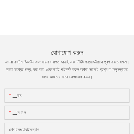
যোগাযোগ করুন
আমরা কাস্টম ডিজাইন এবং ধারনা স্বাগত জানাই এবং নির্দিষ্ট প্রয়োজনীয়তা পূরণ করতে সক্ষম।
আরো তথ্যের জন্য, দয়া করে ওয়েবসাইট পরিদর্শন করুন অথবা সরাসরি প্রশ্ন বা অনুসন্ধানের
সাথে আমাদের সাথে যোগাযোগ করুন।
▁নাম:
▁নি ই ল
মোবাইল/হোয়াটসঅ্যাপ