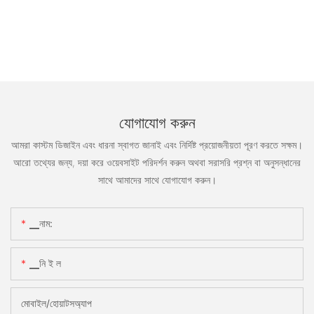
যোগাযোগ করুন
আমরা কাস্টম ডিজাইন এবং ধারনা স্বাগত জানাই এবং নির্দিষ্ট প্রয়োজনীয়তা পূরণ করতে সক্ষম।
আরো তথ্যের জন্য, দয়া করে ওয়েবসাইট পরিদর্শন করুন অথবা সরাসরি প্রশ্ন বা অনুসন্ধানের
সাথে আমাদের সাথে যোগাযোগ করুন।
▁নাম:
▁নি ই ল
মোবাইল/হোয়াটসঅ্যাপ