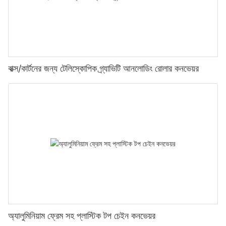
বাক্স/কার্টনের জন্য টেলিস্কোপিক গ্র্যাভিটি আনলোডিং রোলার কনভেয়র
অ্যালুমিনিয়াম ফ্রেম সহ প্লাস্টিক টপ চেইন কনভেয়র