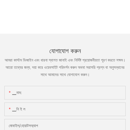
যোগাযোগ করুন
আমরা কাস্টম ডিজাইন এবং ধারনা স্বাগত জানাই এবং নির্দিষ্ট প্রয়োজনীয়তা পূরণ করতে সক্ষম।
আরো তথ্যের জন্য, দয়া করে ওয়েবসাইট পরিদর্শন করুন অথবা সরাসরি প্রশ্ন বা অনুসন্ধানের
সাথে আমাদের সাথে যোগাযোগ করুন।
▁নাম:
▁নি ই ল
মোবাইল/হোয়াটসঅ্যাপ