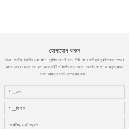
যোগাযোগ করুন
আমরা কাস্টম ডিজাইন এবং ধারনা স্বাগত জানাই এবং নির্দিষ্ট প্রয়োজনীয়তা পূরণ করতে সক্ষম।
আরো তথ্যের জন্য, দয়া করে ওয়েবসাইট পরিদর্শন করুন অথবা সরাসরি প্রশ্ন বা অনুসন্ধানের
সাথে আমাদের সাথে যোগাযোগ করুন।
▁নাম:
▁নি ই ল
মোবাইল/হোয়াটসঅ্যাপ