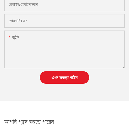
মোবাইল/হোয়াটসঅ্যাপ
কোমপানির নাম
কন্টেন্ট
এখন তদন্ত পাঠান
আপনি পছন্দ করতে পারেন