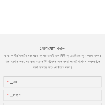
যোগাযোগ করুন
আমরা কাস্টম ডিজাইন এবং ধারনা স্বাগত জানাই এবং নির্দিষ্ট প্রয়োজনীয়তা পূরণ করতে সক্ষম।
আরো তথ্যের জন্য, দয়া করে ওয়েবসাইট পরিদর্শন করুন অথবা সরাসরি প্রশ্ন বা অনুসন্ধানের
সাথে আমাদের সাথে যোগাযোগ করুন।
▁নাম:
▁নি ই ল