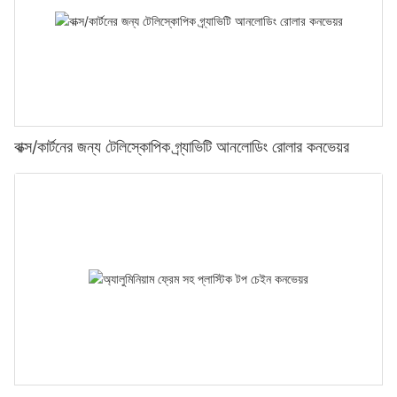
বাক্স/কার্টনের জন্য টেলিস্কোপিক গ্র্যাভিটি আনলোডিং রোলার কনভেয়র