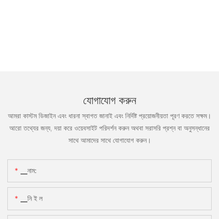
যোগাযোগ করুন
আমরা কাস্টম ডিজাইন এবং ধারনা স্বাগত জানাই এবং নির্দিষ্ট প্রয়োজনীয়তা পূরণ করতে সক্ষম।
আরো তথ্যের জন্য, দয়া করে ওয়েবসাইট পরিদর্শন করুন অথবা সরাসরি প্রশ্ন বা অনুসন্ধানের
সাথে আমাদের সাথে যোগাযোগ করুন।
▁নাম:
▁নি ই ল