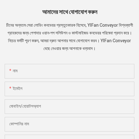
আমাদের সাথে যোগাযোগ করুন
চীনের অন্যতম সেরা লোডিং কনভেয়র প্রস্তুতকারক হিসেবে, YIFan Conveyor বিশ্বব্যাপী
গ্রাহকদের জন্য পেশাদার ওয়ান-শপ সলিউশন ও কাস্টমাইজড কনভেয়র পরিষেবা প্রদান করে।
নিচের ফর্মটি পূরণ করুন, আমরা দ্রুত আপনার সাথে যোগাযোগ করব। YIFan Conveyor
বেছে নেওয়ার জন্য আপনাকে ধন্যবাদ।
নাম
ইমেইল
মোবাইল/হোয়াটসঅ্যাপ
কোম্পানির নাম