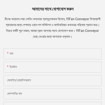
আমাদের সাথে যোগাযোগ করুন
চীনের অন্যতম সেরা লোডিং কনভেয়র প্রস্তুতকারক হিসেবে, YIFan Conveyor বিশ্বব্যাপী
গ্রাহকদের জন্য পেশাদার ওয়ান-শপ সলিউশন ও কাস্টমাইজড কনভেয়র পরিষেবা প্রদান করে।
নিচের ফর্মটি পূরণ করুন, আমরা দ্রুত আপনার সাথে যোগাযোগ করব। YIFan Conveyor
বেছে নেওয়ার জন্য আপনাকে ধন্যবাদ।
নাম
ইমেইল
মোবাইল/হোয়াটসঅ্যাপ
কোম্পানির নাম