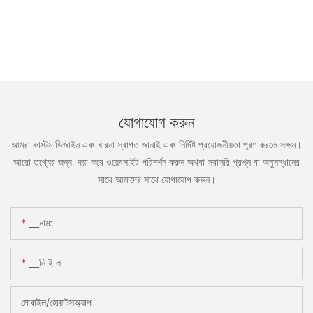
যোগাযোগ করুন
আমরা কাস্টম ডিজাইন এবং ধারনা স্বাগত জানাই এবং নির্দিষ্ট প্রয়োজনীয়তা পূরণ করতে সক্ষম।
আরো তথ্যের জন্য, দয়া করে ওয়েবসাইট পরিদর্শন করুন অথবা সরাসরি প্রশ্ন বা অনুসন্ধানের
সাথে আমাদের সাথে যোগাযোগ করুন।
▁নাম:
▁নি ই ল
মোবাইল/হোয়াটসঅ্যাপ