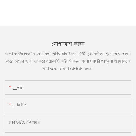
যোগাযোগ করুন
আমরা কাস্টম ডিজাইন এবং ধারনা স্বাগত জানাই এবং নির্দিষ্ট প্রয়োজনীয়তা পূরণ করতে সক্ষম।
আরো তথ্যের জন্য, দয়া করে ওয়েবসাইট পরিদর্শন করুন অথবা সরাসরি প্রশ্ন বা অনুসন্ধানের
সাথে আমাদের সাথে যোগাযোগ করুন।
▁নাম:
▁নি ই ল
মোবাইল/হোয়াটসঅ্যাপ