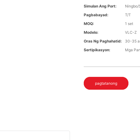
Simulan Ang Port:
Ningbo/
Pagbabayad:
T/T
MOQ:
1 set
Modelo:
VLC-Z
Oras Ng Paghahatid:
30-35 a
Sertipikasyon:
Mga Pan
pagtatanong