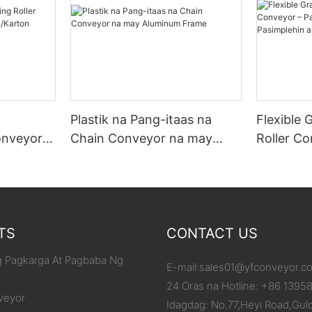
Plastik na Pang-itaas na
Flexible 
onveyor
Chain Conveyor na may
Roller C
/Karton
Aluminum Frame
ang Iyon
ang Pagb
TS
CONTACT US
 Pagkarga At Pagbaba Ng
E-mail:
sales01@yfconveyor.c
24 Oras na Hotline: +86 1395
veyor
Idagdag: No.77,Heyi Road,Gul