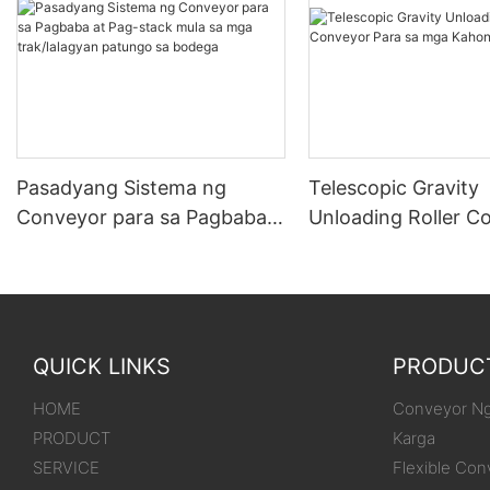
Pasadyang Sistema ng
Telescopic Gravity
Conveyor para sa Pagbaba
Unloading Roller C
at Pag-stack mula sa mga
Para sa mga Kahon
trak/lalagyan patungo sa
bodega
QUICK LINKS
PRODUC
HOME
Conveyor Ng
PRODUCT
Karga
SERVICE
Flexible Con