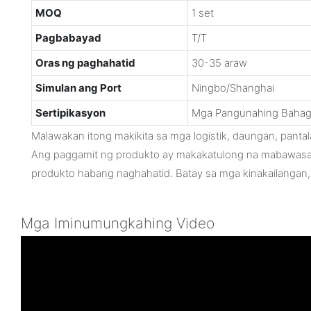
MOQ
1 set
Pagbabayad
T/T
Oras ng paghahatid
30-35 araw
Simulan ang Port
Ningbo/Shanghai
Sertipikasyon
Mga Pangunahing Bahag
Malawakan itong makikita sa mga logistik, daungan, pantala
Ang paggamit ng produkto ay makakatulong na mabawasa
produkto habang naghahatid. Batay sa mga kinakailangan,
Mga Iminumungkahing Video