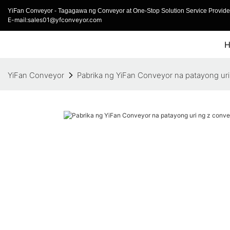
YiFan Conveyor - Tagagawa ng Conveyor at One-Stop Solution Service Provider
E-mail:sales01@yfconveyor.com
YiFan Conveyor
Pabrika ng YiFan Conveyor na patayong uri