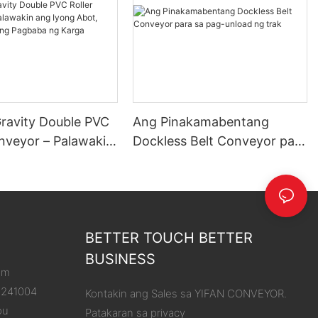
Gravity Double PVC
Ang Pinakamabentang
onveyor – Palawakin
Dockless Belt Conveyor para
g Abot, Pasimplehin
sa pag-unload ng trak
aba ng Karga
BETTER TOUCH BETTER
BUSINESS
om
8241004
Kontakin ang Sales sa YIFAN CONVEYOR.
ou
Patakaran sa privacy