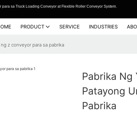
 para sa Truck Loading Conveyor at Flexible Roller Conveyor System.
HOME
PRODUCT
SERVICE
INDUSTRIES
ABO
 ng z conveyor para sa pabrika
Pabrika Ng
Patayong Ur
Pabrika