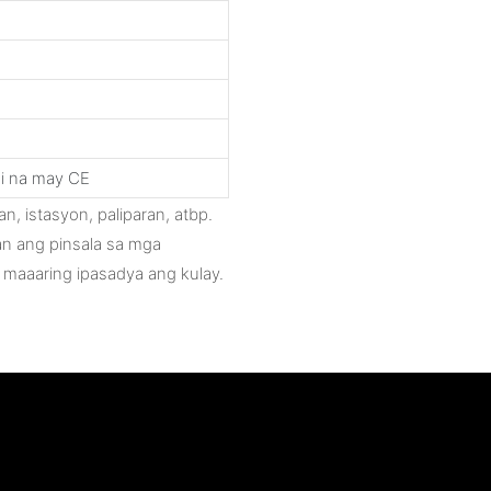
i na may CE
n, istasyon, paliparan, atbp.
n ang pinsala sa mga
 maaaring ipasadya ang kulay.